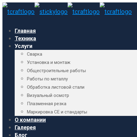
Главная
Техника
Услуги
Сварка
Установка и монтаж
Общестроительные работы
Работы по металлу
Обработка листовой стали
Визуальный осмотр
Плазменная резка
Маркировка CE и стандарты
О компании
Галерея
Блог