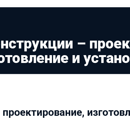
нструкции – проек
отовление и устан
проектирование, изготовл