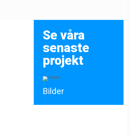
Se våra
senaste
projekt
Bilder